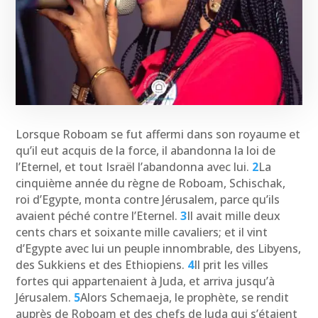
Lorsque Roboam se fut affermi dans son royaume et
qu’il eut acquis de la force, il abandonna la loi de
l’Eternel, et tout Israël l’abandonna avec lui.
2
La
cinquième année du règne de Roboam, Schischak,
roi d’Egypte, monta contre Jérusalem, parce qu’ils
avaient péché contre l’Eternel.
3
Il avait mille deux
cents chars et soixante mille cavaliers; et il vint
d’Egypte avec lui un peuple innombrable, des Libyens,
des Sukkiens et des Ethiopiens.
4
Il prit les villes
fortes qui appartenaient à Juda, et arriva jusqu’à
Jérusalem.
5
Alors Schemaeja, le prophète, se rendit
auprès de Roboam et des chefs de Juda qui s’étaient